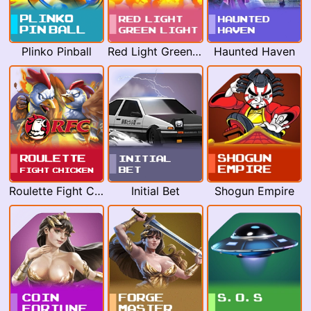
Plinko Pinball
Red Light Green Light
Haunted Haven
Roulette Fight Chicken
Initial Bet
Shogun Empire