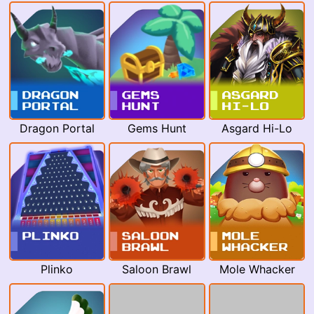
Dragon Portal
Gems Hunt
Asgard Hi-Lo
Plinko
Saloon Brawl
Mole Whacker