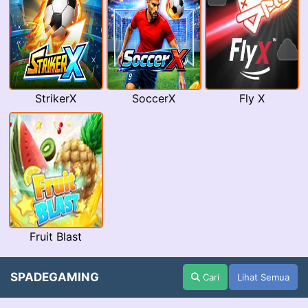
StrikerX
SoccerX
Fly X
Fruit Blast
SPADEGAMING
Cari
Lihat Semua