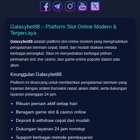
Galaxybet88 – Platform Slot Online Modern &
Terpercaya
Galaxybet88
adalah platform slot online modern yang menghadirkan
pengalaman bermain cepat, stabil, dan mudah diakses melalui
berbagai perangkat. Situs ini menyediakan berbagai pilihan
permainan slot, live casino, dan game online populer dalam satu
akun.
Keunggulan Galaxybet88
Platform ini dirancang untuk memberikan pengalaman bermain yang
nyaman dengan sistem transaksi cepat, akses stabil, serta dukungan
layanan pelanggan 24 jam.
Ribuan pemain aktif setiap hari
Beragam game slot & casino online
Deposit & withdraw cepat dan mudah
Dukungan layanan 24 jam nonstop
Support berbagai metode pembayaran