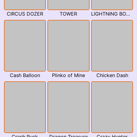
CIRCUS DOZER
TOWER
LIGHTNING BOMB
Cash Balloon
Plinko of Mine
Chicken Dash
Crash Puck
Dragon Treasure
Crazy Hunter