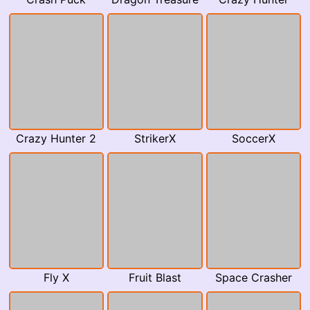
Crazy Hunter 2
StrikerX
SoccerX
Fly X
Fruit Blast
Space Crasher