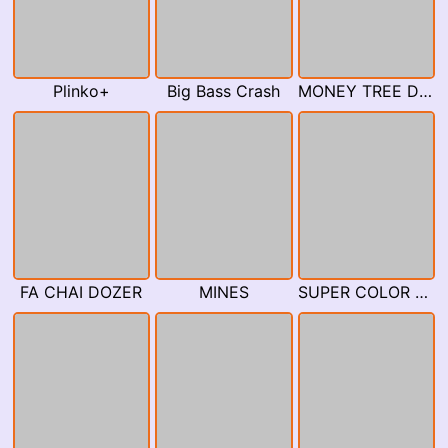
Plinko+
Big Bass Crash
MONEY TREE DOZER
FA CHAI DOZER
MINES
SUPER COLOR GAME