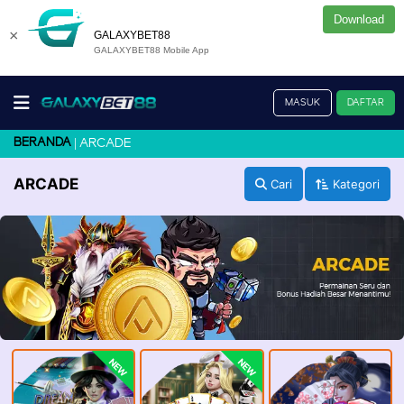
Download
×
GALAXYBET88
GALAXYBET88 Mobile App
MASUK
DAFTAR
BERANDA
ARCADE
ARCADE
Cari
Kategori
NEW
NEW