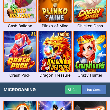
Cash Balloon
Plinko of Mine
Chicken Dash
Crash Puck
Dragon Treasure
Crazy Hunter
MICROGAMING
Cari
Lihat Semua