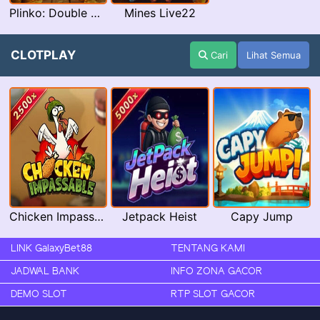
Plinko: Double Wheel Live22
Mines Live22
CLOTPLAY
Cari
Lihat Semua
Chicken Impassable
Jetpack Heist
Capy Jump
LINK GalaxyBet88
TENTANG KAMI
JADWAL BANK
INFO ZONA GACOR
DEMO SLOT
RTP SLOT GACOR