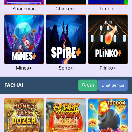
Spaceman
Chicken+
Limbo+
Mines+
Spire+
Plinko+
FACHAI
Cari
Lihat Semua