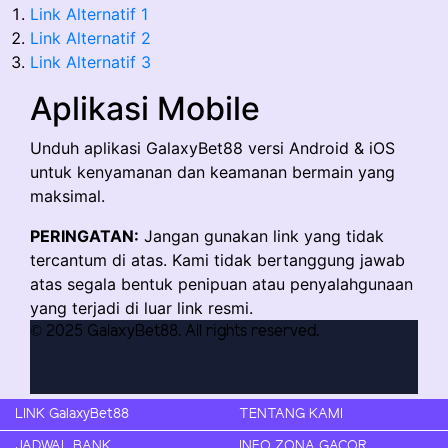
Link Alternatif 1
Link Alternatif 2
Link Alternatif 3
Aplikasi Mobile
Unduh aplikasi GalaxyBet88 versi Android & iOS
untuk kenyamanan dan keamanan bermain yang
maksimal.
PERINGATAN:
Jangan gunakan link yang tidak
tercantum di atas. Kami tidak bertanggung jawab
atas segala bentuk penipuan atau penyalahgunaan
yang terjadi di luar link resmi.
© 2025 GalaxyBet88. All rights reserved.
LINK GalaxyBet88
TENTANG KAMI
JADWAL BANK
INFO ZONA GACOR