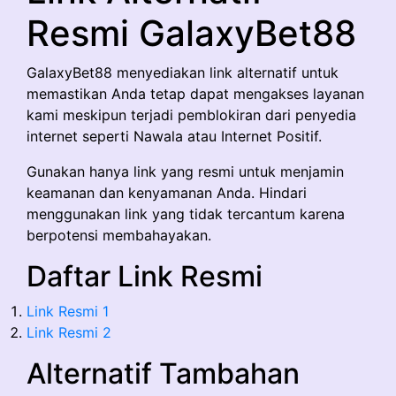
Resmi GalaxyBet88
GalaxyBet88 menyediakan link alternatif untuk
memastikan Anda tetap dapat mengakses layanan
kami meskipun terjadi pemblokiran dari penyedia
internet seperti Nawala atau Internet Positif.
Gunakan hanya link yang resmi untuk menjamin
keamanan dan kenyamanan Anda. Hindari
menggunakan link yang tidak tercantum karena
berpotensi membahayakan.
Daftar Link Resmi
Link Resmi 1
Link Resmi 2
Alternatif Tambahan